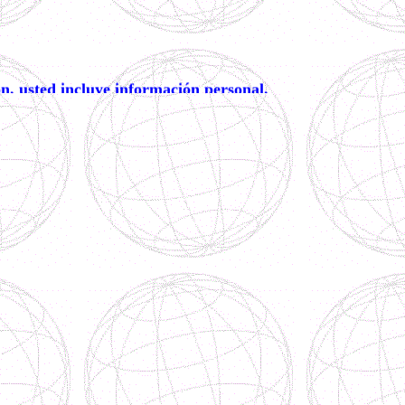
ón, usted incluye información personal,
de información o datos de carácter personal.
s 5462200 y 019005550993
tándar.Esta opción se encuentra a disposición de los declarantes, así: