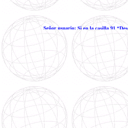
Señor usuario: Si en la casilla 91 “De
autoriza a la DIAN para que la publique. No
Cualquier inquietud com
Las especificaciones del mensaje CUSDEC se encuentran a disposición en los s
Mapa mensaje CUSDEC
Documentación del mensaje CUSDEC
La opción de menú descrita a continuación les permitirá validar la sintaxis 
SIA/UAP
-DECLARACIONES
--DECLARACION IMPORTACION