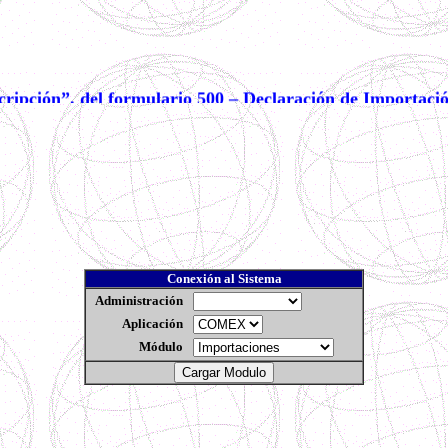
scripción”, del formulario 500 – Declaración de Importaci
 olvide que en dicha casilla no se exige la incorporación 
unicarse con Asistencia al Cliente a las líneas telefónica
Conexión al Sistema
Administración
iguientes enlaces
Aplicación
Módulo
de los mensajes EDIFACT CUSDEC que se generen como parte de las pruebas del es